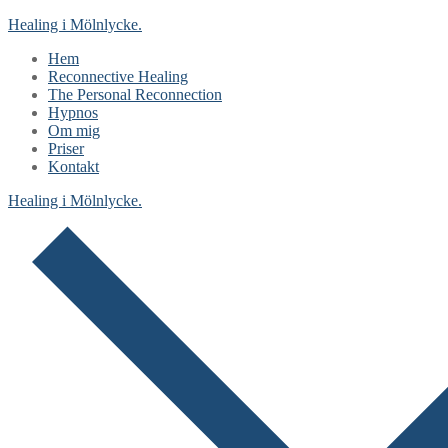
Hoppa
Meny
Stäng
Healing i Mölnlycke.
till
Hem
innehåll
Reconnective Healing
The Personal Reconnection
Hypnos
Om mig
Priser
Kontakt
Healing i Mölnlycke.